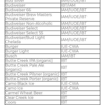
Bud Silver
IAM/IUOE/IBT
Budweiser
IBT/IAM
Budweiser 66
IAM/IUOE/IBT
Budweiser Brew Masters
IAM/IUOE/IBT
Private Reserve
Budweiser Non-Alcoholic
IAM/IUOE/IBT
Budweiser Select
IAM/IUOE/IBT
Budweiser Select 55
IAM/IUOE/IBT
Budweiser/Bud Light
IAM/IUOE/IBT
Chelada
Burger
IUE-CWA
Burger Light
IUE-CWA
Busch
IAM/IBT
Butte Creek IPA (organic)
IBT
Butte Creek Pale Ale
IBT
(organic)
Butte Creek Pilsner (organic)
IBT
Butte Creek Porter (organic)
IBT
Camo Black Ice
IUE-CWA
Camo Ice
IUE-CWA
Carmel Wheat Beer
IBT
Clear Creek Ice
IBT
Coors
IBT