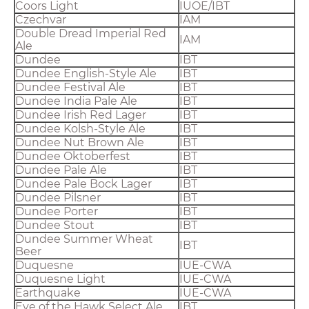
Coors Light
IUOE/IBT
Czechvar
IAM
Double Dread Imperial Red
IAM
Ale
Dundee
IBT
Dundee English-Style Ale
IBT
Dundee Festival Ale
IBT
Dundee India Pale Ale
IBT
Dundee Irish Red Lager
IBT
Dundee Kolsh-Style Ale
IBT
Dundee Nut Brown Ale
IBT
Dundee Oktoberfest
IBT
Dundee Pale Ale
IBT
Dundee Pale Bock Lager
IBT
Dundee Pilsner
IBT
Dundee Porter
IBT
Dundee Stout
IBT
Dundee Summer Wheat
IBT
Beer
Duquesne
IUE-CWA
Duquesne Light
IUE-CWA
Earthquake
IUE-CWA
Eye of the Hawk Select Ale
IBT