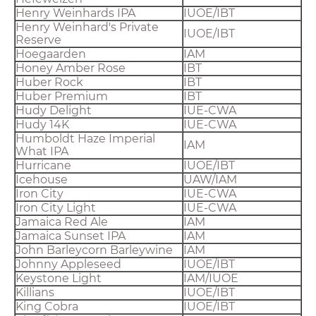
Henry Weinhards IPA
IUOE/IBT
Henry Weinhard's Private
IUOE/IBT
Reserve
Hoegaarden
IAM
Honey Amber Rose
IBT
Huber Rock
IBT
Huber Premium
IBT
Hudy Delight
IUE-CWA
Hudy 14K
IUE-CWA
Humboldt Haze Imperial
IAM
What IPA
Hurricane
IUOE/IBT
Icehouse
UAW/IAM
Iron City
IUE-CWA
Iron City Light
IUE-CWA
Jamaica Red Ale
IAM
Jamaica Sunset IPA
IAM
John Barleycorn Barleywine
IAM
Johnny Appleseed
IUOE/IBT
Keystone Light
IAM/IUOE
Killians
IUOE/IBT
King Cobra
IUOE/IBT