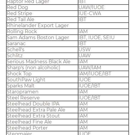
Raptor Red Lager
IBT
Red Dog
UAW/IUOE
Red Stripe
IUE-CWA
Red Tail Ale
IBT
Rhinelander Export Lager
Rolling Rock
IAM
Sam Adams Boston Lager
IBT, IUOE, SEIU
Saranac
IBT
Schell's
USW
Schlitz
UAW
Serious Madness Black Ale
IAM
Sharp's (non alcoholic)
UAW/IAM
Shock Top
IAM/IUOE/IBT
SouthPaw Light
IUOE
Sparks Malt
IUOE/IBT
Staropramen
IAM
Steel Reserve
IUOE/IBT
Steelhead Double IPA
IAM
Steelhead Extra Pale Ale
IAM
Steelhead Extra Stout
IAM
Steelhead Fine Ale
IAM
Steelhead Porter
IAM
Stegmaier
IUOE