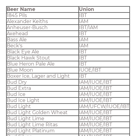
Beer Name
Union
1845 Pils
IBT
Alexander Keiths
IAM
Anheuser-Busch
IBT/IAM
Axehead
IBT
Bass Ale
IAM
Beck's
IAM
Black Eye Ale
IBT
Black Hawk Stout
IBT
Blue Heron Pale Ale
IBT
Blue Moon
IUOE/IBT
Boxer Ice, Lager and Light
IBT
Bud Dry
IAM/IUOE/IBT
Bud Extra
IAM/IUOE/IBT
Bud Ice
IAM/IUOE/IBT
Bud Ice Light
IAM/IUOE/IBT
Bud Light
IAM/UFCW/IUOE/IBT
Bud Light Golden Wheat
IAM/IUOE/IBT
Bud Light Lime
IAM/IUOE/IBT
Bud Light Lime Ritas
IAM/IUOE/IBT
Bud Light Platinum
IAM/IUOE/IBT