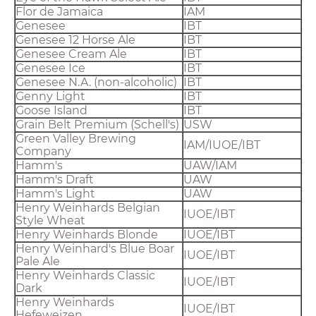
Flor de Jamaica
IAM
Genesee
IBT
Genesee 12 Horse Ale
IBT
Genesee Cream Ale
IBT
Genesee Ice
IBT
Genesee N.A. (non-alcoholic)
IBT
Genny Light
IBT
Goose Island
IBT
Grain Belt Premium (Schell's)
USW
Green Valley Brewing
IAM/IUOE/IBT
Company
Hamm's
UAW/IAM
Hamm's Draft
UAW
Hamm's Light
UAW
Henry Weinhards Belgian
IUOE/IBT
Style Wheat
Henry Weinhards Blonde
IUOE/IBT
Henry Weinhard's Blue Boar
IUOE/IBT
Pale Ale
Henry Weinhards Classic
IUOE/IBT
Dark
Henry Weinhards
IUOE/IBT
Hefeweizen