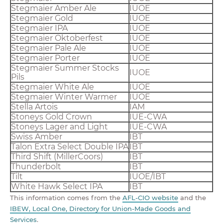
Stegmaier Amber Ale
IUOE
Stegmaier Gold
IUOE
Stegmaier IPA
IUOE
Stegmaier Oktoberfest
IUOE
Stegmaier Pale Ale
IUOE
Stegmaier Porter
IUOE
Stegmaier Summer Stocks
IUOE
Pils
Stegmaier White Ale
IUOE
Stegmaier Winter Warmer
IUOE
Stella Artois
IAM
Stoneys Gold Crown
IUE-CWA
Stoneys Lager and Light
IUE-CWA
Swiss Amber
IBT
Talon Extra Select Double IPA
IBT
Third Shift (MillerCoors)
IBT
Thunderbolt
IBT
Tilt
IUOE/IBT
White Hawk Select IPA
IBT
This information comes from the
AFL-CIO website
and the
IBEW, Local One, Directory for Union-Made Goods and
Services
.