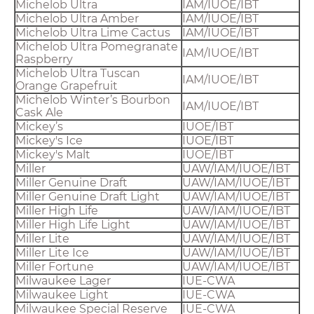
Michelob Ultra
IAM/IUOE/IBT
Michelob Ultra Amber
IAM/IUOE/IBT
Michelob Ultra Lime Cactus
IAM/IUOE/IBT
Michelob Ultra Pomegranate
IAM/IUOE/IBT
Raspberry
Michelob Ultra Tuscan
IAM/IUOE/IBT
Orange Grapefruit
Michelob Winter’s Bourbon
IAM/IUOE/IBT
Cask Ale
Mickey’s
IUOE/IBT
Mickey's Ice
IUOE/IBT
Mickey's Malt
IUOE/IBT
Miller
UAW/IAM/IUOE/IBT
Miller Genuine Draft
UAW/IAM/IUOE/IBT
Miller Genuine Draft Light
UAW/IAM/IUOE/IBT
Miller High Life
UAW/IAM/IUOE/IBT
Miller High Life Light
UAW/IAM/IUOE/IBT
Miller Lite
UAW/IAM/IUOE/IBT
Miller Lite Ice
UAW/IAM/IUOE/IBT
Miller Fortune
UAW/IAM/IUOE/IBT
Milwaukee Lager
IUE-CWA
Milwaukee Light
IUE-CWA
Milwaukee Special Reserve
IUE-CWA