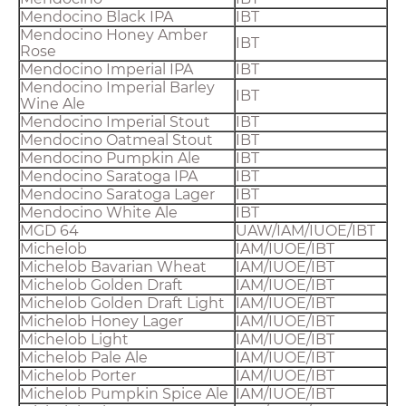
Mendocino Black IPA
IBT
Mendocino Honey Amber
IBT
Rose
Mendocino Imperial IPA
IBT
Mendocino Imperial Barley
IBT
Wine Ale
Mendocino Imperial Stout
IBT
Mendocino Oatmeal Stout
IBT
Mendocino Pumpkin Ale
IBT
Mendocino Saratoga IPA
IBT
Mendocino Saratoga Lager
IBT
Mendocino White Ale
IBT
MGD 64
UAW/IAM/IUOE/IBT
Michelob
IAM/IUOE/IBT
Michelob Bavarian Wheat
IAM/IUOE/IBT
Michelob Golden Draft
IAM/IUOE/IBT
Michelob Golden Draft Light
IAM/IUOE/IBT
Michelob Honey Lager
IAM/IUOE/IBT
Michelob Light
IAM/IUOE/IBT
Michelob Pale Ale
IAM/IUOE/IBT
Michelob Porter
IAM/IUOE/IBT
Michelob Pumpkin Spice Ale
IAM/IUOE/IBT