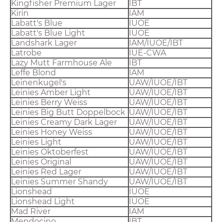
Kingfisher Premium Lager
IBT
Kirin
IAM
Labatt's Blue
IUOE
Labatt's Blue Light
IUOE
Landshark Lager
IAM/IUOE/IBT
Latrobe
IUE-CWA
Lazy Mutt Farmhouse Ale
IBT
Leffe Blond
IAM
Leinenkugel's
UAW/IUOE/IBT
Leinies Amber Light
UAW/IUOE/IBT
Leinies Berry Weiss
UAW/IUOE/IBT
Leinies Big Butt Doppelbock
UAW/IUOE/IBT
Leinies Creamy Dark Lager
UAW/IUOE/IBT
Leinies Honey Weiss
UAW/IUOE/IBT
Leinies Light
UAW/IUOE/IBT
Leinies Oktoberfest
UAW/IUOE/IBT
Leinies Original
UAW/IUOE/IBT
Leinies Red Lager
UAW/IUOE/IBT
Leinies Summer Shandy
UAW/IUOE/IBT
Lionshead
IUOE
Lionshead Light
IUOE
Mad River
IAM
Mendocino
IBT