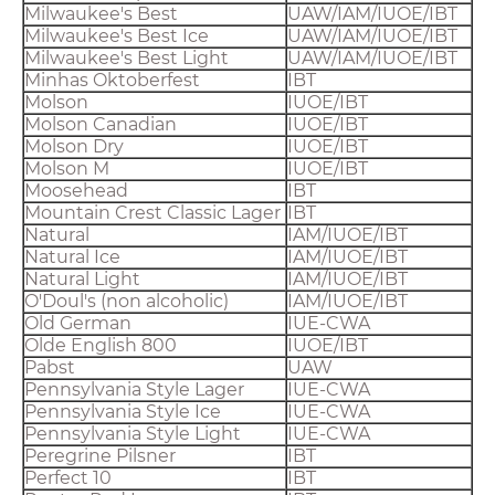
Milwaukee's Best
UAW/IAM/IUOE/IBT
Milwaukee's Best Ice
UAW/IAM/IUOE/IBT
Milwaukee's Best Light
UAW/IAM/IUOE/IBT
Minhas Oktoberfest
IBT
Molson
IUOE/IBT
Molson Canadian
IUOE/IBT
Molson Dry
IUOE/IBT
Molson M
IUOE/IBT
Moosehead
IBT
Mountain Crest Classic Lager
IBT
Natural
IAM/IUOE/IBT
Natural Ice
IAM/IUOE/IBT
Natural Light
IAM/IUOE/IBT
O'Doul's (non alcoholic)
IAM/IUOE/IBT
Old German
IUE-CWA
Olde English 800
IUOE/IBT
Pabst
UAW
Pennsylvania Style Lager
IUE-CWA
Pennsylvania Style Ice
IUE-CWA
Pennsylvania Style Light
IUE-CWA
Peregrine Pilsner
IBT
Perfect 10
IBT